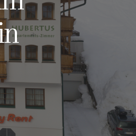
im
in