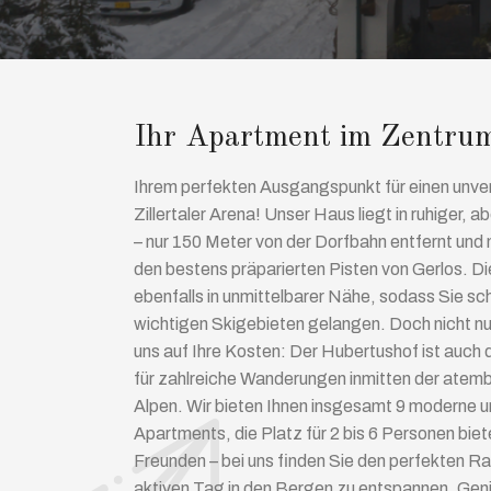
Ihr Apartment im Zentrum
Ihrem perfekten Ausgangspunkt für einen unver
Zillertaler Arena! Unser Haus liegt in ruhiger, 
– nur 150 Meter von der Dorfbahn entfernt und
den bestens präparierten Pisten von Gerlos. Die
ebenfalls in unmittelbarer Nähe, sodass Sie sc
wichtigen Skigebieten gelangen. Doch nicht nu
uns auf Ihre Kosten: Der Hubertushof ist auch
für zahlreiche Wanderungen inmitten der atemb
Alpen. Wir bieten Ihnen insgesamt 9 moderne 
Apartments, die Platz für 2 bis 6 Personen biet
Freunden – bei uns finden Sie den perfekten R
aktiven Tag in den Bergen zu entspannen. Geni