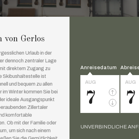
 von Gerlos
gesslichen Urlaub in der
aber dennoch zentraler Lage
Anreisedatum
Abreis
 mit direktem Zugang zu
 Skibushaltestelle ist
AUG
AUG
hnell und bequem zu allen
r im Winter kommen Sie bei
7
7
 der ideale Ausgangspunkt
eraubenden Zillertaler
und komfortable
en. Ob mit der Familie oder
UNVERBINDLICHE AN
aum, um sich nach einem
eßen Sie die Gemütlichkeit